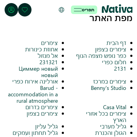
תפריט
מפת האתר
דף הבית
צימרים
צימרים בצפון
אחוזת כינורות
כפר נופש מצפה הנוף
אל מנזול
חלום כפרי
231321
Циммер новый
2131
новый
צימרים במרכז
אורלינה אירוח כפרי
Barud -
Benny's Studio
accommodation in a
rural atmosphere
Casa Vital
צימרים בדרום
צימרים בכל אזורי
צימרים בצפון
הארץ
גליל מערבי
גליל עליון
הגולן והכנרת
גליל תחתון ועמקים