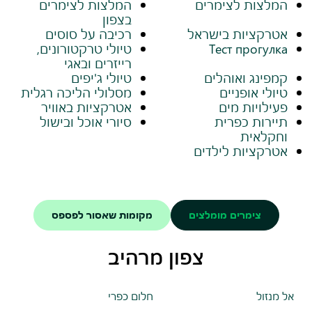
המלצות לצימרים
המלצות לצימרים
בצפון
אטרקציות בישראל
רכיבה על סוסים
Тест прогулка
טיולי טרקטורונים,
רייזרים ובאגי
קמפינג ואוהלים
טיולי ג'יפים
טיולי אופניים
מסלולי הליכה רגלית
פעילויות מים
אטרקציות באוויר
תיירות כפרית
סיורי אוכל ובישול
וחקלאית
אטרקציות לילדים
צימרים מומלצים
מקומות שאסור לפספס
צפון מרהיב
אל מנזול
חלום כפרי