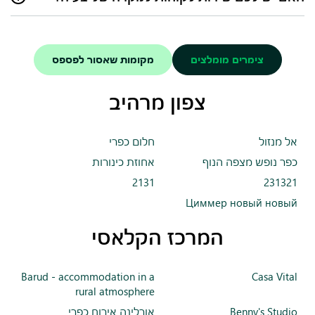
במידה ויש לכם שאלות או בעיות, ניתן ליצור איתנו קשר דרך טופס
יצירת הקשר באתר או לשלוח לנו מייל, ואנחנו נשמח לעזור.
צימרים מומלצים
מקומות שאסור לפספס
צפון מרהיב
אל מנזול
חלום כפרי
כפר נופש מצפה הנוף
אחוזת כינורות
2131
231321
Циммер новый новый
המרכז הקלאסי
Barud - accommodation in a
Casa Vital
rural atmosphere
Benny's Studio
אורלינה אירוח כפרי