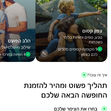
צפון קסום
טבע, נופים וחוויות בלתי
הלב הפועם
נשכחות
שילוב מושלם של עי
9 מקומות קסומים מחכים
לכם בצפון
4 חוויות במרכז – בין עיר לים
איך זה עובד?
תהליך פשוט ומהיר
להזמנת
החופשה הבאה שלכם
בחרו את הצימר שלכם