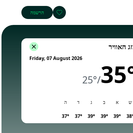
הרשמה
ג האוויר
Friday, 07 August 2026
35
25°
/
ש
א
ב
ג
ד
ה
37°
37°
39°
39°
39°
38