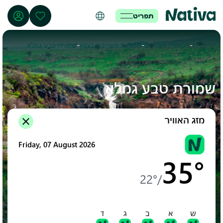
תפריט
-
-
-
דף הבית
מקומות מעניינים
מקומות מעניינים בצפון
שמורת טבע גמלא
שמורת טבע גמלא
מזג האוויר
Friday, 07 August 2026
35°
22°
/
ש
א
ב
ג
ד