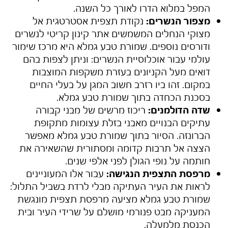
המפל במלוא הדרו לאורך כל השנה.
מצפור הנשרים:
נקודת תצפית אסטרטגית אל
מצוקי הנחלים המשמשים אתר קינון קריטי לנשרים
ודורסים נוספים.
שמורת טבע גמלא
היא מרכז שימור
עולמי עבור אוכלוסיית הנשרים: וניתן לצפות בהם
דואים מעל הקניונים בעזרת משקפות המוצבות
במקום. זהו ביו רזרב חשוב המגן על בעלי החיים
בסכנת הכחדה בתוך
שמורת טבע גמלא
.
שדה הדולמנים:
ריכוז מרשים של מבני קבורה
עתיקים הבנויים מאבני בזלת עצומות מתקופת
הברונזה. הסיור בתוך
שמורת טבע גמלא
מאפשר
הצצה אל תרבות קדומה ומסתורית שהשאירה את
חותמה על נופי הגולן לפני אלפי שנים.
מרפסת התצפית הנגישה:
עבור אלו המעוניינים
לראות את העיר העתיקה מבלי לרדת בשביל התלול:
שמורת טבע גמלא
מציעה מרפסת תצפית מונגשת
המעניקה מבט פנורמי מושלם על שרידי העיר ובית
הכנסת מלמעלה.