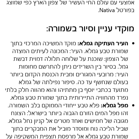
אמצעי עם עולם החי העשיר של צפון הארץ כפי שמוצג
בפורטל Nativa.
מוקדי עניין וסיור בשמורה:
העיר העתיקה גמלא:
מוקד המשיכה המרכזי בתוך
שמורת טבע גמלא
. העיר: המכונה לעיתים המצדה
של הצפון: שוכנת על שלוחה תלולה דמוית דבשת
גמל. בסיור בין השרידים ניתן להתרשם מחומות
העיר: מרובעי המגורים ומבית הכנסת הקדום ביותר
בעולם שנחשף עד כה. סיפור נפילתה של גמלא
מתועד בכתבי יוסף בן מתתיהו והוא מהווה חלק בלתי
נפרד מהחוויה התיירותית בתוך
שמורת טבע גמלא
.
מפל גמלא:
פלא טבע ייחודי הממוקם בלב השמורה.
זהו מפל המים הזורם הגבוה ביותר בישראל: הצונח
מגובה של חמישים ואחד מטרים אל קניון נחל גמלא.
שביל הליכה נוח ומוסדר מוביל את המבקרים בתוך
שמורת טבע גמלא
אל מרפסת תצפית המשקיפה על