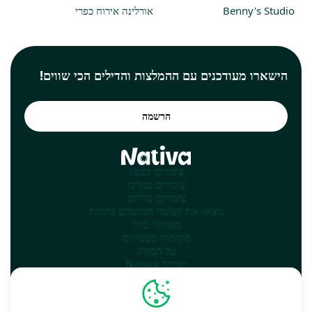
Benny's Studio
אורלינה אירוח כפרי
הישארו מעודכנים עם ההמלצות והדילים הכי שווים!
הרשמה
צימרים בצפון
צימרים במרכז
צימרים בדרום
מצאו את הצימר המושלם בקלות
מסלולי טיול
מקומות מעניינים
על המותג
מדריך Nativa
הוספת המקום שלך