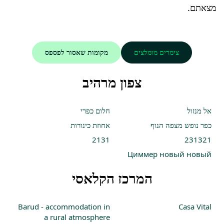
מצאתם.
צימרים מומלצים
מקומות שאסור לפספס
צפון מרהיב
אל מנזול
חלום כפרי
כפר נופש מצפה הנוף
אחוזת כינורות
2131
231321
Циммер новый новый
המרכז הקלאסי
Barud - accommodation in
Casa Vital
a rural atmosphere