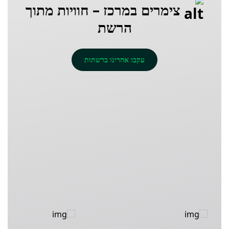
צימרים במרכז – חוויות מתוך
צימרים במרכז
Barud -
הרשת
accommodation
in a rural
atmosphere
עקבו אחרינו ברשתות