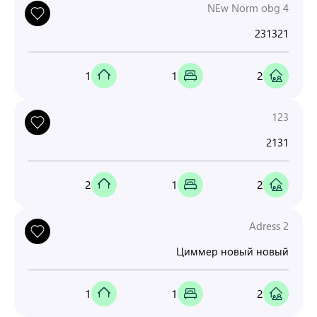
NEw Norm obg 4
231321
1
1
2
123
2131
2
1
2
Adress 2
Циммер новый новый
1
1
2