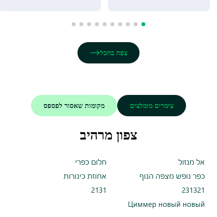
צפה בהכל
צימרים מומלצים
מקומות שאסור לפספס
צפון מרהיב
אל מנזול
חלום כפרי
כפר נופש מצפה הנוף
אחוזת כינורות
2131
231321
Циммер новый новый