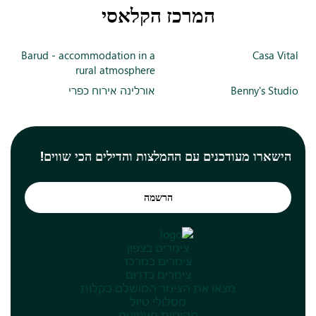
המרכז הקלאסי
Barud - accommodation in a
Casa Vital
rural atmosphere
Benny's Studio
אורלינה אירוח כפרי
הישארו מעודכנים עם ההמלצות והדילים הכי שווים!
הרשמה
צימרים בצפון
צימרים במרכז
צימרים בדרום
מצאו את הצימר המושלם בקלות
מסלולי טיול
מקומות מעניינים