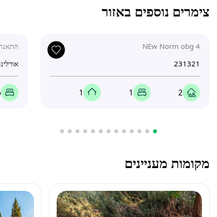
צימרים נוספים באזור
NEw Norm obg 4
התאנה 07
231321
אורלינה
6
1
1
2
מקומות מעניינים