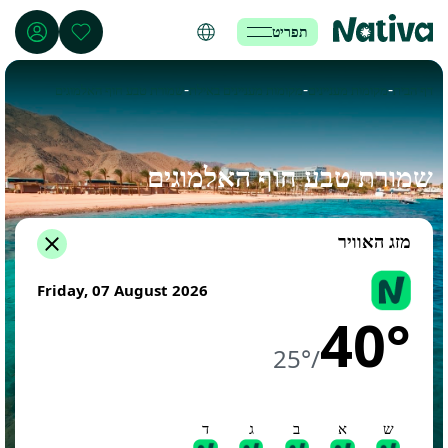
תפריט
-
-
-
דף הבית
מקומות מעניינים
מקומות מעניינים באילת
שמורת טבע חוף האלמוגים
שמורת טבע חוף האלמוגים
מזג האוויר
Friday, 07 August 2026
40°
25°
/
ש
א
ב
ג
ד