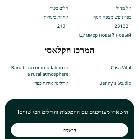
אל מנזול
חלום כפרי
כפר נופש מצפה הנוף
אחוזת כינורות
2131
231321
Циммер новый новый
המרכז הקלאסי
Barud - accommodation in
Casa Vital
a rural atmosphere
Benny's Studio
אורלינה אירוח כפרי
הישארו מעודכנים עם ההמלצות והדילים הכי שווים!
הרשמה