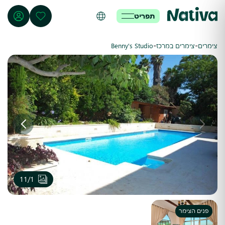
תפריט
-
-
צימרים
צימרים במרכז
Benny's Studio
11
/
1
פנים הצימר