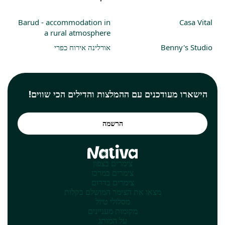
Barud - accommodation in
Casa Vital
a rural atmosphere
Benny's Studio
אורלינה אירוח כפרי
הישארו מעודכנים עם ההמלצות והדילים הכי שווים!
הרשמה
צימרים בצפון
צימרים במרכז
צימרים בדרום
מצאו את הצימר המושלם בקלות
מסלולי טיול
מקומות מעניינים
על המותג