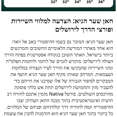
32°
32°
34°
35°
36°
חאן שער הגיא
: הצדעה למלווי השיירות
ופורצי הדרך לירושלים
חאן שער הגיא
: המוכר גם בשמו ההיסטורי באב אל וואד:
הוא אחד מאתרי המורשת הלאומיים החשובים והמרגשים
ביותר בישראל. האתר השוכן בנקודה אסטרטגית בפתח הדרך
העולה לירושלים: מוקדש לזכרם של לוחמי ולוחמות הפלמ"ח
ונהגי השיירות שהבקיעו את הדרך לעיר הנצורה במלחמת
העצמאות. המרחב שאותו מקיף חאן שער הגיא חושף את
המבקרים לסיפור הגבורה של אלו שסיכנו את חייהם כדי
להעביר מזון ותחמושת לירושלים תחת אש בלתי פוסקת
מהרכסים השולטים. פורטל Nativa מזמין אתכם לחוויה רב
חושית ואינטראקטיבית בתוך מבנה החאן העתיק: שבו
ההיסטוריה קמה לתחייה דרך קולותיהם ופניהם של המלווים.
כל ביקור בתוך חאן שער הגיא הוא הזדמנות להבין את עוצמת