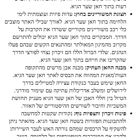
רעות בתוך חאן שער הגיא.
תצוגת המשוריינים בחוץ:
עדות פיזית ועוצמתית לימי
הלחימה בתוך חאן שער הגיא. לאורך שבילי האתר מוצבים
כלי רכב משוריינים מקוריים ששרדו את הקרבות על
הדרך. המבקרים בתוך חאן שער הגיא יכולים להתרשם
מקרוב מהמיגון המאולתר ומהתנאים הקשים שבהם פעלו
הנהגים. שלדי הברזל הללו הם זיכרון נצחי לפורצי הדרך
שהקריבו את חייהם בתוך חאן שער הגיא.
מבנה החאן העתיק:
מבנה אבן מרשים מהתקופה
העות'מאנית המהווה את הבסיס לאתר חאן שער הגיא.
החאן שימש בעבר כנקודת עצירה למטיילים בדרך
לירושלים ומשלב אדריכלות עתיקה עם שימור מודרני.
הטיול בין חללי האבן של חאן שער הגיא מעניק תחושת
המשכיות וחיבור לשורשים ההיסטוריים של האזור.
פינות זיכרון ותצפיות נוף:
נקודות שקטות למחשבה
ולהתבוננות הפזורות בשטח חאן שער הגיא. מהאתר ניתן
להשקיף על הרכסים שמהם נורתה האש לעבר השיירות:
ולהבין את המורכבות הטופוגרפית של הלחימה. היער