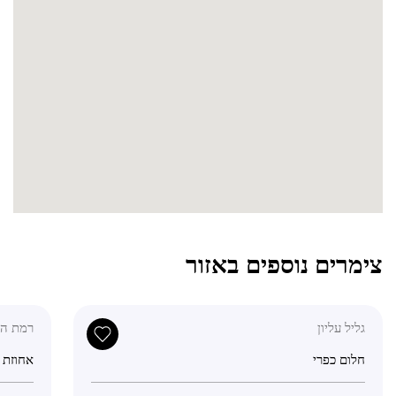
צימרים נוספים באזור
גליל עליון
רמת הג
חלום כפרי
אחוזת כ