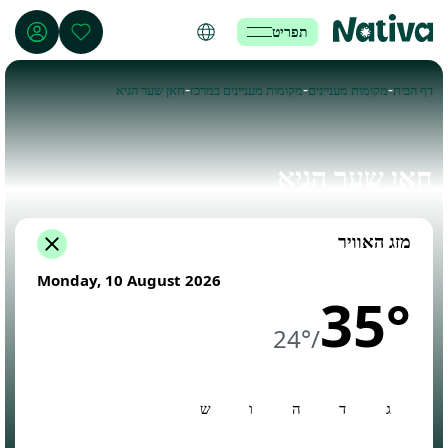
תפריט
-
-
-
דף הבית
מקומות מעניינים
מקומות מעניינים במרכז
חאן שער הגיא
חאן שער הגיא
מזג האוויר
Monday, 10 August 2026
35°
24°
/
ג
ד
ה
ו
ש