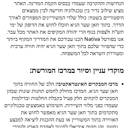
הנחישות וההקרבה שעמדו בבסיס הקמת המדינה. האתר
מציע שילוב נדיר בין טכנולוגיה חדישה לבין ממצאים
היסטוריים בשטח: כולל שלדי המשוריינים המפוזרים לאורך
הדרך. בתוך חאן שער הגיא תוכלו לחוש את הדופק של ימי
תש"ח ולצפות בנוף הרי יהודה המקיפים את האתר מכל עבר.
אנו בפורטל Nativa הכנו עבורכם את המדריך המקיף ביותר
כדי שהסיור שלכם בתוך חאן שער הגיא יהיה חוויה ערכית
ומעוררת השראה לכל המשפחה.
מוקדי עניין וסיור במרכז המורשת:
מרכז המבקרים האינטראקטיבי:
הלב של החוויה בתוך
חאן שער הגיא. המרכז מחולק לחמש תחנות שונות שבהן
המבקרים לוקחים חלק פעיל בקבלת החלטות ובדילמות
שעמדו בפני מלווי השיירות. השימוש באמצעים טכנולוגיים
מתקדמים בתוך חאן שער הגיא מאפשר לחוש את
האווירה בתוך המשוריין או בעת ההכנות ליציאה למבצע
נחשון. זהו מקום אידיאלי לחינוך לאהבת הארץ ולערכי