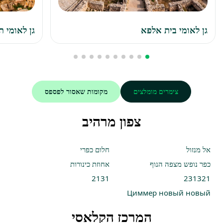
גן לאומי בית אלפא
גן לאומי ת
צימרים מומלצים
מקומות שאסור לפספס
צפון מרהיב
אל מנזול
חלום כפרי
כפר נופש מצפה הנוף
אחוזת כינורות
2131
231321
Циммер новый новый
המרכז הקלאסי