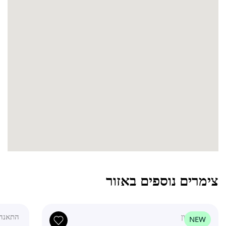
צימרים נוספים באזור
גליל עליון
התאנה 07
NEW