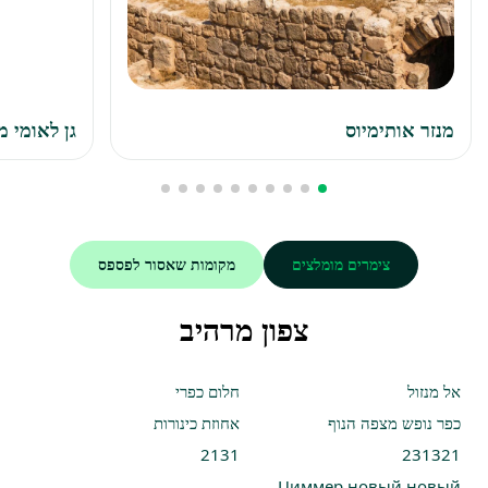
מנזר אותימיוס
גן לאומי מ
צימרים מומלצים
מקומות שאסור לפספס
צפון מרהיב
אל מנזול
חלום כפרי
כפר נופש מצפה הנוף
אחוזת כינורות
2131
231321
Циммер новый новый