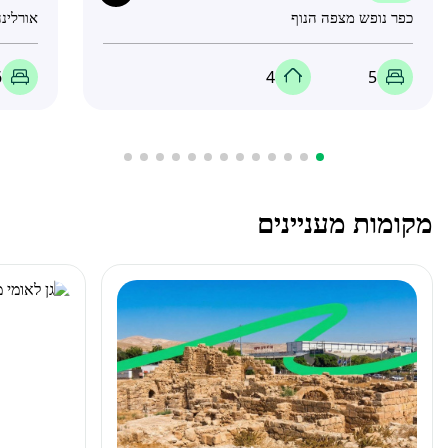
כפר נופש מצפה הנוף
אורלינה
6
4
5
מקומות מעניינים