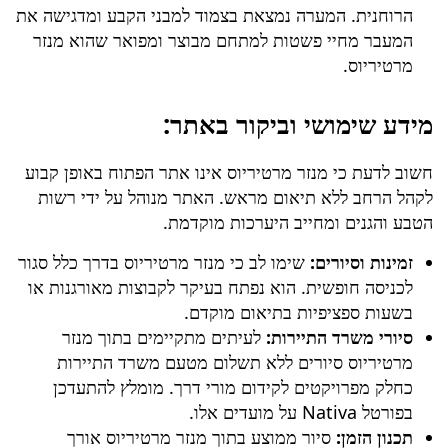
הרוחנית. המערה נמצאת בצמוד למבני הקבע ומדגישה את
המעבר מחיי פשטות למתחם מבוצר ומפואר שהוא
מנזר
מרטיריוס
.
מידע שימושי וביקור באתר:
חשוב לדעת כי
מנזר מרטיריוס
אינו אתר הפתוח באופן קבוע
לקהל הרחב ללא תיאום מראש. האתר מנוהל על ידי רשות
הטבע והגנים ומחייב היערכות מוקדמת.
זמינות וסיורים:
שימו לב כי
מנזר מרטיריוס
בדרך כלל סגור
לכניסה חופשית. הוא נפתח בעיקר לקבוצות מאורגנות או
בשעות ספציפיות בתיאום מוקדם.
סיורי משרד התיירות:
לעיתים מתקיימים בתוך
מנזר
מרטיריוס
סיורים ללא תשלום מטעם משרד התיירות
כחלק מפרויקטים לקידום מורי דרך. מומלץ להתעדכן
בפורטל Nativa על מועדים אלו.
תכנון הזמן:
סיור ממוצע בתוך
מנזר מרטיריוס
אורך