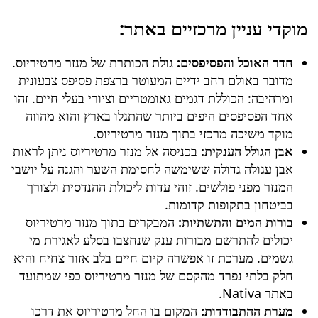
מוקדי עניין מרכזיים באתר:
חדר האוכל והפסיפסים:
גולת הכותרת של
מנזר מרטיריוס
.
מדובר באולם רחב ידיים המעוטר ברצפת פסיפס צבעונית
ומרהיבה: הכוללת דגמים גאומטריים וציורי בעלי חיים. זהו
אחד הפסיפסים היפים ביותר שהתגלו בארץ והוא מהווה
מוקד משיכה מרכזי בתוך
מנזר מרטיריוס
.
אבן הגולל הענקית:
בכניסה אל
מנזר מרטיריוס
ניתן לראות
אבן עגולה גדולה ששימשה לחסימת השער והגנה על יושבי
המנזר מפני פולשים. זוהי עדות ליכולת ההנדסית ולצורך
בביטחון בתקופות קדומות.
בורות המים והתשתיות:
המבקרים בתוך
מנזר מרטיריוס
יכולים להתרשם מבורות ענק שנחצבו בסלע לאגירת מי
גשמים. מערכת זו אפשרה קיום חיים בלב אזור צחיח והיא
חלק בלתי נפרד מהקסם של
מנזר מרטיריוס
כפי שמתועד
באתר Nativa.
מערת ההתבודדות:
המקום בו החל מרטיריוס את דרכו