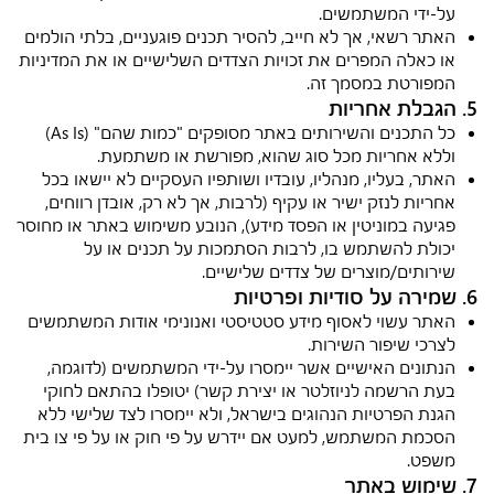
על-ידי המשתמשים.
האתר רשאי, אך לא חייב, להסיר תכנים פוגעניים, בלתי הולמים
או כאלה המפרים את זכויות הצדדים השלישיים או את המדיניות
המפורטת במסמך זה.
5. הגבלת אחריות
כל התכנים והשירותים באתר מסופקים "כמות שהם" (As Is)
וללא אחריות מכל סוג שהוא, מפורשת או משתמעת.
האתר, בעליו, מנהליו, עובדיו ושותפיו העסקיים לא יישאו בכל
אחריות לנזק ישיר או עקיף (לרבות, אך לא רק, אובדן רווחים,
פגיעה במוניטין או הפסד מידע), הנובע משימוש באתר או מחוסר
יכולת להשתמש בו, לרבות הסתמכות על תכנים או על
שירותים/מוצרים של צדדים שלישיים.
6. שמירה על סודיות ופרטיות
האתר עשוי לאסוף מידע סטטיסטי ואנונימי אודות המשתמשים
לצרכי שיפור השירות.
הנתונים האישיים אשר יימסרו על-ידי המשתמשים (לדוגמה,
בעת הרשמה לניוזלטר או יצירת קשר) יטופלו בהתאם לחוקי
הגנת הפרטיות הנהוגים בישראל, ולא יימסרו לצד שלישי ללא
הסכמת המשתמש, למעט אם יידרש על פי חוק או על פי צו בית
משפט.
7. שימוש באתר