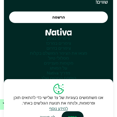
שווים!
הרשמה
צימרים בצפון
צימרים במרכז
צימרים בדרום
מצאו את הצימר המושלם בקלות
מסלולי טיול
מקומות מעניינים
על המותג
מדריך Nativa
הוספת המקום שלך
אנו משתמשים בעוגיות של צד שלישי כדי להתאים תוכן
ופרסומות, ולנתח את תנועת הגולשים באתר.
מדיניות אתר ותנאי שימוש
מפת האתר
למידע נוסף
בסדר
לא מאשר