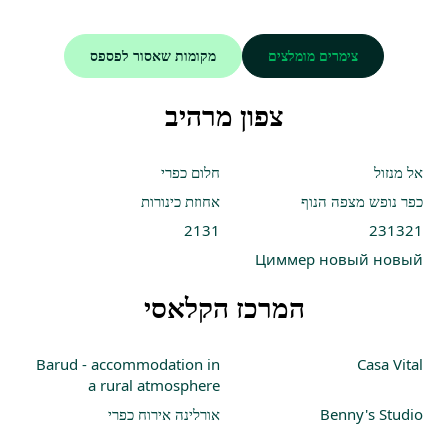
צימרים מומלצים
מקומות שאסור לפספס
צפון מרהיב
אל מנזול
חלום כפרי
כפר נופש מצפה הנוף
אחוזת כינורות
2131
231321
Циммер новый новый
המרכז הקלאסי
Barud - accommodation in
Casa Vital
a rural atmosphere
Benny's Studio
אורלינה אירוח כפרי