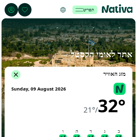
תפריט
-
-
-
דף הבית
מקומות מעניינים
מקומות מעניינים במרכז
אתר לאומי הקסטל
אתר לאומי הקסטל
מזג האוויר
Sunday, 09 August 2026
32°
21°
/
ב
ג
ד
ה
ו