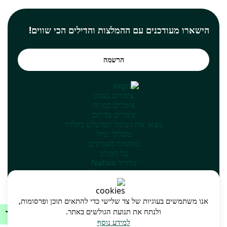
הישארו מעודכנים עם ההמלצות והדילים הכי שווים!
הרשמה
צימרים בצפון
צימרים במרכז
צימרים בדרום
מצאו את הצימר המושלם בקלות
מסלולי טיול
מקומות מעניינים
על המותג
מדריך Nativa
הוספת המקום שלך
אנו משתמשים בעוגיות של צד שלישי כדי להתאים תוכן ופרסומות,
ולנתח את תנועת הגולשים באתר.
מדיניות אתר ותנאי שימוש
מפת האתר
למידע נוסף