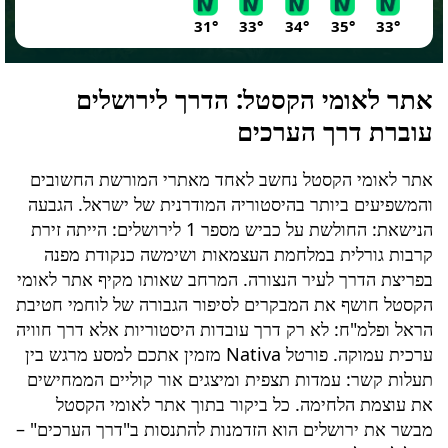
31°
33°
34°
35°
33°
אתר לאומי הקסטל
: הדרך לירושלים
עוברת דרך הערכים
אתר לאומי הקסטל
נחשב לאחד מאתרי המורשת החשובים
והמשפיעים ביותר בהיסטוריה המודרנית של ישראל. הגבעה
הנישאת: החולשת על כביש מספר 1 לירושלים: הייתה זירת
קרבות גורלית במלחמת העצמאות ושימשה כנקודת מפנה
בפריצת הדרך לעיר הנצורה. המרחב שאותו מקיף אתר לאומי
הקסטל חושף את המבקרים לסיפור הגבורה של לוחמי חטיבת
הראל ופלמ"ח: לא רק דרך עובדות היסטוריות אלא דרך חוויה
ערכית עמוקה. פורטל Nativa מזמין אתכם למסע מרגש בין
תעלות קשר: עמדות תצפית ומיצגים אור קוליים הממחישים
את עוצמת הלחימה. כל ביקור בתוך אתר לאומי הקסטל
מבשר את ירושלים הוא הזדמנות להתנסות ב"דרך הערכים" –