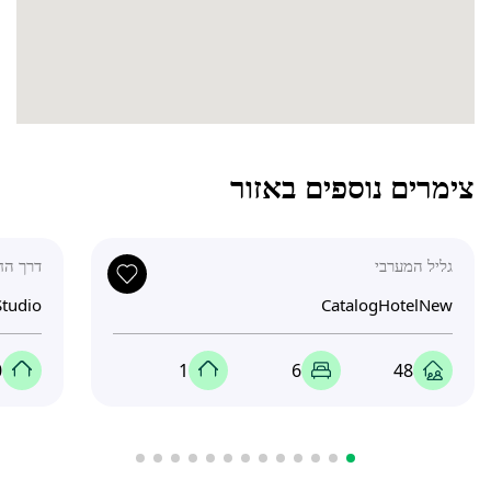
צימרים נוספים באזור
גליל המערבי
דרך החד
Studio
CatalogHotelNew
0
1
6
48