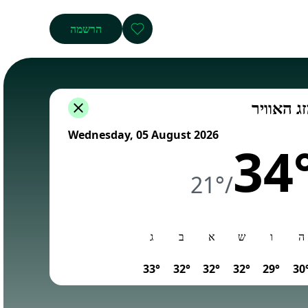
הרשמה
ג האוויר
Wednesday, 05 August 2026
34
21°
/
ה
ו
ש
א
ב
ג
33°
32°
32°
32°
29°
30