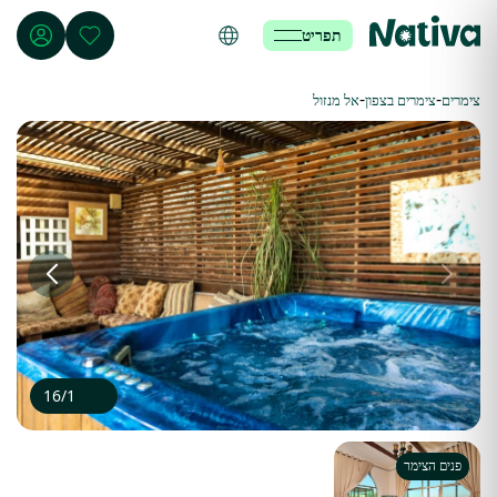
תפריט
-
-
צימרים
צימרים בצפון
אל מנזול
16
/
1
פנים הצימר