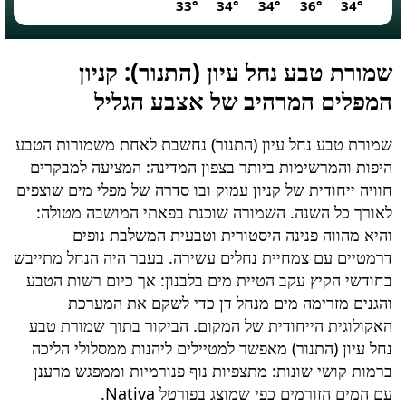
33°
34°
34°
36°
34°
שמורת טבע נחל עיון (התנור)
: קניון
המפלים המרהיב של אצבע הגליל
שמורת טבע נחל עיון (התנור)
נחשבת לאחת משמורות הטבע
היפות והמרשימות ביותר בצפון המדינה: המציעה למבקרים
חוויה ייחודית של קניון עמוק ובו סדרה של מפלי מים שוצפים
לאורך כל השנה. השמורה שוכנת בפאתי המושבה מטולה:
והיא מהווה פנינה היסטורית וטבעית המשלבת נופים
דרמטיים עם צמחיית נחלים עשירה. בעבר היה הנחל מתייבש
בחודשי הקיץ עקב הטיית מים בלבנון: אך כיום רשות הטבע
והגנים מזרימה מים מנחל דן כדי לשקם את המערכת
האקולוגית הייחודית של המקום. הביקור בתוך
שמורת טבע
נחל עיון (התנור)
מאפשר למטיילים ליהנות ממסלולי הליכה
ברמות קושי שונות: מתצפיות נוף פנורמיות וממפגש מרענן
עם המים הזורמים כפי שמוצג בפורטל Nativa.