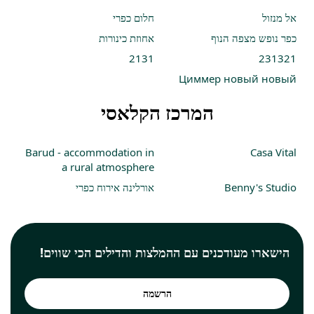
אל מנזול
חלום כפרי
כפר נופש מצפה הנוף
אחוזת כינורות
2131
231321
Циммер новый новый
המרכז הקלאסי
Barud - accommodation in
Casa Vital
a rural atmosphere
Benny's Studio
אורלינה אירוח כפרי
הישארו מעודכנים עם ההמלצות והדילים הכי שווים!
הרשמה