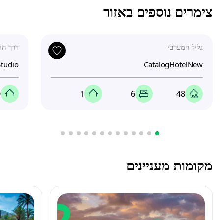
צימרים נוספים באזור
גליל המערבי
דרך החד
Studio
CatalogHotelNew
0
1
6
48
מקומות מעניינים