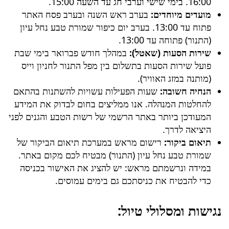
16:00. בימי שישי וערבי חג עד השעה 15:00.
מועדים מיוחדים:
בערב ראש השנה ובערב פסח האתר
פתוח עד 13:00. בערב יום כיפור
שמורת טבע נחל עיון
(התנור)
פתוחה עד 13:00.
שירות הסעות (שאטל):
במהלך חודש פברואר בימי שבת
פועל שירות הסעות בתשלום בין מפל התנור לחניון וייס
(מותנה במזג האוויר).
הנחיה חשובה:
שעות הפעילות עשויות להשתנות בהתאם
להחלטות המנהלה. אנו ממליצים בחום לבדוק את המידע
המעודכן ביותר באתר הרשמי של רשות הטבע והגנים לפני
היציאה לדרך.
תיאום ביקור:
רישום מראש במערכת תיאום הביקור של
שמורת טבע נחל עיון (התנור)
מבטיח לכם מקום באתר.
במידה ונרשמתם מראש: יש להציג את האישור בכניסה
כדי להבטיח את כניסתכם גם בימים עמוסים.
נגישות ומסלולי טיול: