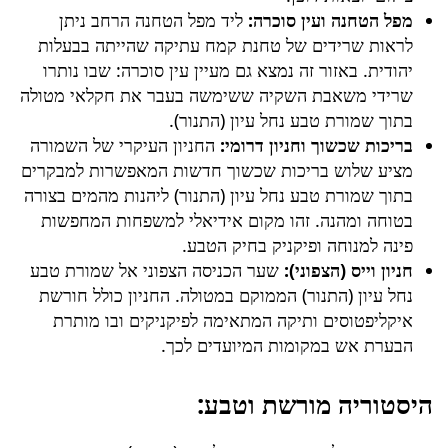
מפל הטחנה ועין סוכרה:
ליד מפל הטחנה הרחב ניתן
לראות שרידים של טחנת קמח עתיקה שהייתה בבעלות
יהודית. באזור זה נמצא גם מעיין עין סוכרה: שבו נותרו
שרידי משאבת השקיה ששימשה בעבר את חקלאי מטולה
בתוך
שמורת טבע נחל עיון (התנור)
.
בריכות שכשוך וחניון דרומי:
החניון העיקרי של השמורה
מציע שלוש בריכות שכשוך חדשות המאפשרות למבקרים
בתוך
שמורת טבע נחל עיון (התנור)
ליהנות מהמים בצורה
בטוחה ומהנה. זהו מקום אידיאלי למשפחות המחפשות
פינה למנוחה ופיקניק בחיק הטבע.
חניון וייס (הצפוני):
שער הכניסה הצפוני אל
שמורת טבע
נחל עיון (התנור)
הממוקם במטולה. החניון כולל חורשת
איקליפטוסים ותיקה המתאימה לפיקניקים ובו מותרת
הבערת אש במקומות המיועדים לכך.
היסטוריה מורשת וטבע: