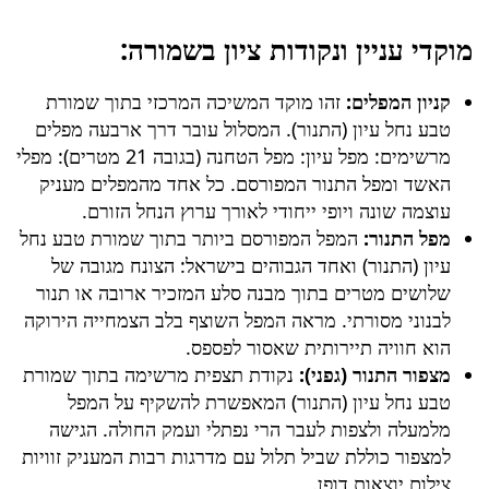
מוקדי עניין ונקודות ציון בשמורה:
קניון המפלים:
זהו מוקד המשיכה המרכזי בתוך
שמורת
טבע נחל עיון (התנור)
. המסלול עובר דרך ארבעה מפלים
מרשימים: מפל עיון: מפל הטחנה (בגובה 21 מטרים): מפלי
האשד ומפל התנור המפורסם. כל אחד מהמפלים מעניק
עוצמה שונה ויופי ייחודי לאורך ערוץ הנחל הזורם.
מפל התנור:
המפל המפורסם ביותר בתוך
שמורת טבע נחל
עיון (התנור)
ואחד הגבוהים בישראל: הצונח מגובה של
שלושים מטרים בתוך מבנה סלע המזכיר ארובה או תנור
לבנוני מסורתי. מראה המפל השוצף בלב הצמחייה הירוקה
הוא חוויה תיירותית שאסור לפספס.
מצפור התנור (גפני):
נקודת תצפית מרשימה בתוך
שמורת
טבע נחל עיון (התנור)
המאפשרת להשקיף על המפל
מלמעלה ולצפות לעבר הרי נפתלי ועמק החולה. הגישה
למצפור כוללת שביל תלול עם מדרגות רבות המעניק זוויות
צילום יוצאות דופן.