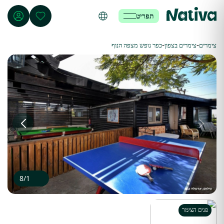
תפריט
-
-
צימרים
צימרים בצפון
כפר נופש מצפה הנוף
8
/
1
פנים הצימר