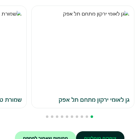
גן לאומי ירקון מתחם תל אפק
שמורת ט
צימרים מומלצים
מקומות שאסור לפספס