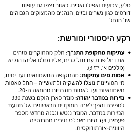
סלע, צבועים ואפילו זאבים. באזור נצפו גם עופות
דורסים כגון נשרים ובזים, הנהנים מהמצוקים הגבוהים
של הנחל.
רקע היסטורי ומורשת:
עתיקות מתקופת התנ"ך:
חלק מהחוקרים מזהים
את נחל פרת עם נחל כרית, אליו נמלט אליהו הנביא
(מלכים א', י"ז 3).
אמות מים עתיקות:
מהתקופה החשמונאית ועד ימינו,
מי המעיינות נוצלו להשקיה ולתעשייה – החל מאמות
חשמונאיות ועד לאמות מודרניות מהמאה ה-20.
נזירות במדבר יהודה:
מנזר פארן הוקם בשנת 330
לספירה והפך לאחד המוקדים הראשונים של תנועת
הנזירות במדבר. המנזר ננטש ונבנה מחדש מספר
פעמים, ועד היום מאכלס נזירים מהכנסייה
היוונית-אורתודוקסית.