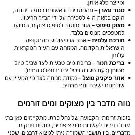
ומייצר פלג איתן.
מנזר פארן
– מהמנזרים הראשונים במדבר יהודה,
הוקם במאה ה-4 לספירה על ידי הנזיר חריטון.
מצוק טיפוס
– אזור מוסדר לטיפוס צוקים, המיועד
למטפסים מנוסים בלבד.
חורבת עלמית
– אתר ארכיאולוגי מהתקופה
הישראלית הקדומה, המזוהה עם העיר המקראית
עלמון.
בריכת תמר
– בריכת מים טבעית לצד שביל טיול
מסומן (כעת סגורה בשל ירידת מפלס המים).
אזור פיקניק מוצל
– נקודת מנוחה לצד מי המעיין עם
שולחנות ישיבה ונוף מרהיב.
נווה מדבר בין מצוקים ומים זורמים
בזכות זרימתו הקבועה של נחל פרת, מתקיימים כאן בתי
גידול נדירים לעשרות מיני ציפורים, זוחלים ויונקים
מדבריים. בין תושבי השמורה ניתן למצוא דרבנים, שפני