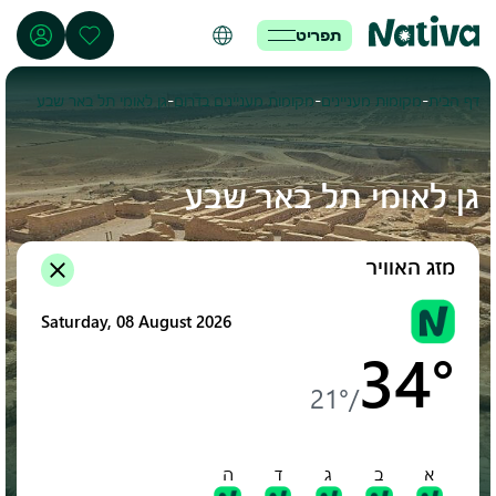
תפריט
-
-
-
דף הבית
מקומות מעניינים
מקומות מעניינים בדרום
גן לאומי תל באר שבע
גן לאומי תל באר שבע
מזג האוויר
Saturday, 08 August 2026
34°
21°
/
א
ב
ג
ד
ה