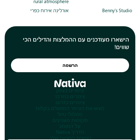
rural atmosphere
Benny's Studio
אורלינה אירוח כפרי
הישארו מעודכנים עם ההמלצות והדילים הכי
שווים!
הרשמה
צימרים בצפון
צימרים במרכז
צימרים בדרום
מצאו את הצימר המושלם בקלות
מסלולי טיול
מקומות מעניינים
על המותג
מדריך Nativa
הוספת המקום שלך