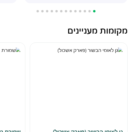
מקומות מעניינים
גן לאומי הבשור (פארק אשכול)
שמורת טב