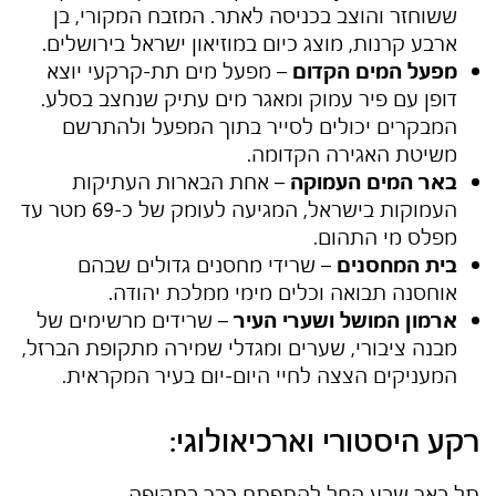
ששוחזר והוצב בכניסה לאתר. המזבח המקורי, בן
ארבע קרנות, מוצג כיום במוזיאון ישראל בירושלים.
מפעל המים הקדום
– מפעל מים תת-קרקעי יוצא
דופן עם פיר עמוק ומאגר מים עתיק שנחצב בסלע.
המבקרים יכולים לסייר בתוך המפעל ולהתרשם
משיטת האגירה הקדומה.
באר המים העמוקה
– אחת הבארות העתיקות
העמוקות בישראל, המגיעה לעומק של כ-69 מטר עד
מפלס מי התהום.
בית המחסנים
– שרידי מחסנים גדולים שבהם
אוחסנה תבואה וכלים מימי ממלכת יהודה.
ארמון המושל ושערי העיר
– שרידים מרשימים של
מבנה ציבורי, שערים ומגדלי שמירה מתקופת הברזל,
המעניקים הצצה לחיי היום-יום בעיר המקראית.
רקע היסטורי וארכיאולוגי:
תל באר שבע החל להתפתח כבר בתקופה