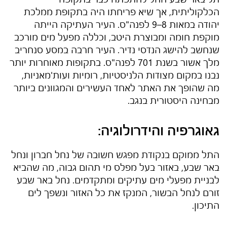
הכלקוליתית, אך שיא פריחתו היה בתקופת ממלכת
יהודה במאות 8–9 לפנה"ס. העיר העתיקה הייתה
מוקפת חומה ומבוצרת היטב, וכללה מפעל מים מורכב
שנחשב להישג הנדסי נדיר. העיר חרבה במסע סנחריב
מלך אשור בשנת 701 לפנה"ס. בתקופות מאוחרות יותר
נבנו במקום מצודות הלניסטיות, רומיות ועות'מאניות,
מה שהופך את האתר לאחד העשירים והמגוונים ביותר
מבחינה היסטורית בנגב.
גאוגרפיה והידרולוגיה:
התל ממוקם בנקודת מפגש חשובה של נחל חברון ונחל
באר שבע, באזור בעל מפלס מי תהום גבוה, מה שהביא
לבניית מפעלי מים עתיקים ומתקדמים. נחל באר שבע
זורם לנחל הבשור, המנקז את כל האזור ונשפך לים
התיכון.