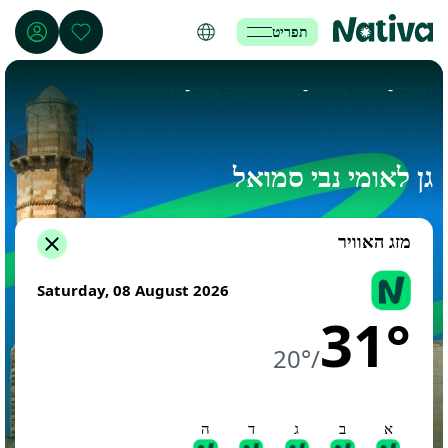
תפריט
-
-
-
דף הבית
מקומות מעניינים
מקומות מעניינים במרכז
גן לאומי נבי סמואל
גן לאומי נבי סמואל
מזג האוויר
Saturday, 08 August 2026
31°
20°
/
א
ב
ג
ד
ה