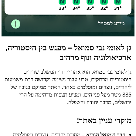
33°
34°
35°
32°
31°
מידע למטייל
גן לאומי נבי סמואל – מפגש בין היסטוריה,
משך מסלול
אורך המסלול
ארכיאולוגיה ונוף מרהיב
גן לאומי נבי סמואל הוא אתר ייחודי המשלב שרידים
היסטוריים מרתקים, טבע עוצר נשימה וקדושה רבת משמעות
זמן מומלץ
דירוג גולשים
ליהודים, נוצרים ומוסלמים כאחד. האתר ממוקם בגובה של
885 מטר מעל פני הים, ומציע תצפית מדהימה על הרי
ירושלים, מדבר יהודה והשפלה.
מוקדי עניין באתר:
קבר שמואל הנביא
– מסורת יהודית, נוצרית ומוסלמית