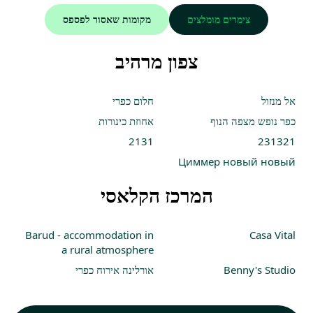
צימרים מומלצים
מקומות שאסור לפספס
צפון מרהיב
אל מנזול
חלום כפרי
כפר נופש מצפה הנוף
אחוזת כינורות
2131
231321
Циммер новый новый
המרכז הקלאסי
Barud - accommodation in
Casa Vital
a rural atmosphere
Benny's Studio
אורלינה אירוח כפרי