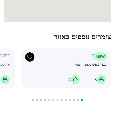
צימרים נוספים באזור
גליל עליון
התאנה 07
NEW
כפר נופש מצפה הנוף
אורלינה
6
4
5