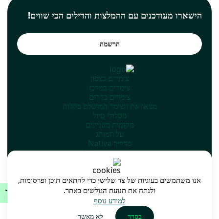
הישארו מעודכנים עם ההמלצות והדילים הכי שווים!
הרשמה
צימרים בצפון
צימרים במרכז
צימרים בדרום
מצאו את הצימר המושלם בקלות
מסלולי טיול
מקומות מעניינים
על המותג
מדריך Nativa
הוספת המקום שלך
אנו משתמשים בעוגיות של צד שלישי כדי להתאים תוכן ופרסומות,
ולנתח את תנועת הגולשים באתר.
מדיניות אתר ותנאי שימוש
מפת האתר
למידע נוסף
בסדר
לא מאשר