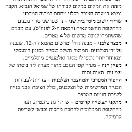
מזהה את המקום כמקום קבורתו של שמואל הנביא. הקבר
נמצא במערה חצובה בסלע מתחת למבנה המרכזי.
שרידי יישוב מימי בית שני
– נחשפו שני טורי מבנים
מהתקופה החשמונאית (המאה ה-2 לפנה"ס), עם מבנים
שהשתמרו לגובה מרשים של 4 מטרים.
מבצר צלבני
– מבנה גדול ומרשים מהמאה ה-12, שנבנה
על ידי הצלבנים. המבצר משלב כנסייה בסגנון רומנסקי
ומאוחר יותר נוספו לו מסגד ואלמנטים מוסלמיים.
מעיין חנה
– מעיין קטן הנובע מתוך מערה ליד בוסתן של
עצי זית, תאנה ותות.
החפיר המערבי והמחצבה הצלבנית
– עדויות לעבודות
הבנייה המרשימות של הצלבנים, כולל חציבת אבני בנייה
ליצירת חומות המבצר.
מתקני תעשייה קדומים
– שרידי גת ביזנטית, תנור
מהתקופה הממלוכית להתכת מתכות וכבשן לשריפת
קרמיקה.