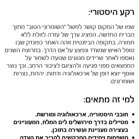
רקע היסטורי:
שמו של המקום קושר למשל "השומרוני הטוב" מתוך
הברית החדשה, המציג ערך של עזרה לזולת ללא
תמורה. בתקופה הביזנטית זוהה האתר כפונדק שבו
טופל האיש שנשדד ונפצע על אם הדרך. במרוצת השנים
נאספו לאתר שרידים מגוונים שנועדו לשמור על
הממצאים מפני פגיעה ולהציגם לציבור הרחב, וכך נוצר
אוסף יוצא דופן של ארכאולוגיה ודתות: יהדות, נצרות
ושומרונים.
למי זה מתאים:
חובבי היסטוריה, ארכאולוגיה ומורשת.
מטיילים בדרך מירושלים לים המלח, המעוניינים
בעצירה מעניינת ועשירה בתוכן.
משפחות ויחידים המבקשים להכיר את העדה