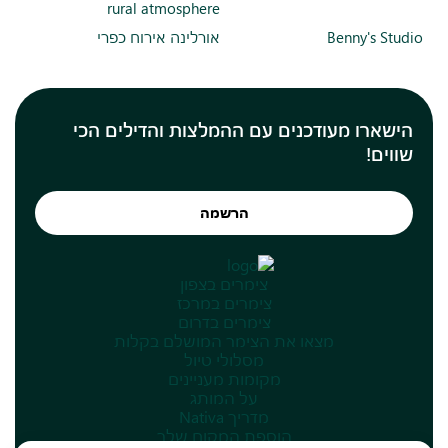
rural atmosphere
Benny's Studio
אורלינה אירוח כפרי
הישארו מעודכנים עם ההמלצות והדילים הכי
שווים!
הרשמה
צימרים בצפון
צימרים במרכז
צימרים בדרום
מצאו את הצימר המושלם בקלות
מסלולי טיול
מקומות מעניינים
על המותג
מדריך Nativa
הוספת המקום שלך