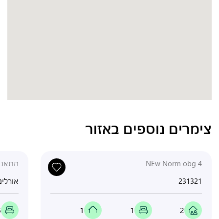
צימרים נוספים באזור
NEw Norm obg 4
התאנה 7
231321
אורלינ
6
1
1
2