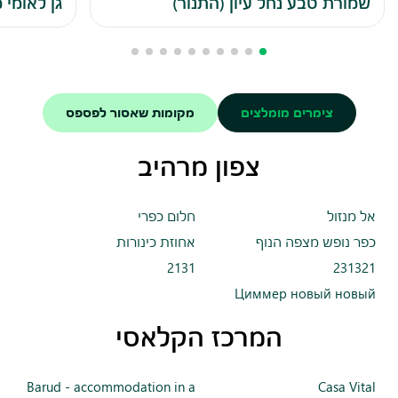
שמורת טבע נחל עיון (התנור)
גן לאומי
צימרים מומלצים
מקומות שאסור לפספס
צפון מרהיב
אל מנזול
חלום כפרי
כפר נופש מצפה הנוף
אחוזת כינורות
2131
231321
Циммер новый новый
המרכז הקלאסי
Barud - accommodation in a
Casa Vital