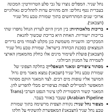
נחל שניר. המפלים נוצרו על גבי סלע הטרוורטין: המכונה
בעברית נטף נחלים: והם מהווים עדות לתהליכים גאולוגיים
ארוכי שנים המתרחשים בתוך
שמורת טבע נחל שניר
(חצבאני)
.
בריכות מלאכותיות:
בין חניון היום לערוץ הנחל נחפרו שתי
בריכות ייעודיות. האחת היא בריכת שכשוך להנאת
המבקרים: והשנייה משמשת כגן מקלט לצמחי מים נדירים
הנמצאים בסכנת הכחדה בישראל.
שמורת טבע נחל שניר
(חצבאני)
פועלת לשימור מינים אלו כחלק מהמאמץ הארצי
לשמירה על המגוון הביולוגי.
מסתור ציפורים ומאגר הטאפליין:
בחלקה הצפוני של
שמורת טבע נחל שניר (חצבאני)
נמצא מאגר מים גדול
המושך אליו עופות מים רבים. לצד המאגר הוקם מסתור
המאפשר למטיילים לצפות בציפורים מבלי להפריע להן.
המאגר קשור היסטורית לקו צינור הנפט הערבי (Trans
Arabian Pipeline) שעבר באזור בעבר.
מצפור נחל שניר:
נקודת תצפית מרשימה בתוך
שמורת
טבע נחל שניר (חצבאני)
המאפשרת להשקיף על חלקו