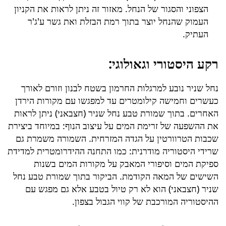
הצפוני והסגור של הנחל. מאזור זה ניתן לראות את הקניון
העמוק שהנחל יוצר בתוך רמת הבזלת ואת גשר ע'ג'ר
העתיק.
רקע היסטורי וגאולוגי:
נחל שניר נובע למרגלות החרמון בשטח לבנון וזורם לאורך
כעשרים וחמישה קילומטרים עד למפגשו עם מקורות הירדן
האחרים. בתוך
שמורת טבע נחל שניר (חצבאני)
ניתן לראות
את ההשפעה של זרימת המים על עיצוב הנוף: במיוחד ביצירת
שכבות הטרוורטין על הגדה המזרחית. השמורה משמרת גם
שרידי היסטוריה מודרנית: כמו התחנה ההידרומטרית למדידת
ספיקת המים וסיפורי המאבק על מקורות המים בשנות
השישים של המאה הקודמת. הביקור בתוך
שמורת טבע נחל
שניר (חצבאני)
הוא לא רק טיול בטבע אלא גם מפגש עם
ההיסטוריה המורכבת של קווי הגבול בצפון.