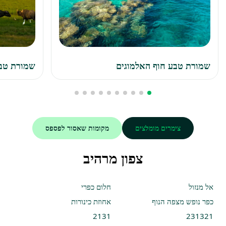
שמורת טבע חוף האלמוגים
שמורת טב
צימרים מומלצים
מקומות שאסור לפספס
צפון מרהיב
אל מנזול
חלום כפרי
כפר נופש מצפה הנוף
אחוזת כינורות
2131
231321