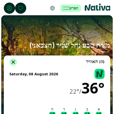
תפריט
-
-
-
דף הבית
מקומות מעניינים
מקומות מעניינים בצפון
מורת טבע נחל שניר (חצבאני)
מורת טבע נחל שניר (חצבאני)
מזג האוויר
Saturday, 08 August 2026
36°
22°
/
א
ב
ג
ד
ה