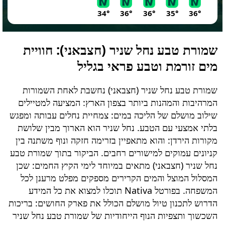
34°
36°
36°
35°
36°
שמורת טבע נחל שניר (חצבאני)
: חוויית
מים זורמת וטבע פראי בגליל
שמורת טבע נחל שניר (חצבאני)
נחשבת לאחת השמורות
המרהיבות והמהנות ביותר בצפון הארץ: המציעה למטיילים
שילוב מושלם של הליכה במים: צמחיית נחלים עבותה ומפגש
בלתי אמצעי עם הטבע. נחל שניר הוא הארוך מבין שלושת
מקורות הירדן: והוא מתאפיין בזרימה חזקה ונוף משתנה בין
קניונים עמוקים למישורים רחבים. הביקור בתוך
שמורת טבע
נחל שניר (חצבאני)
מתאים במיוחד לימי הקיץ החמים: שכן
המסלול המוצל והמים הקרירים מספקים מפלט מרענן לכל
המשפחה. בפורטל Nativa תוכלו למצוא את כל המידע
הדרוש לתכנון טיול מושלם הכולל את פארק החושים: בריכות
השכשוך ותצפיות הנוף הייחודיות של
שמורת טבע נחל שניר