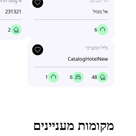
הר הכרמל
rm obg 4
אל מנזול
231321
2
6
גליל המערבי
CatalogHotelNew
1
6
48
מקומות מעניינים