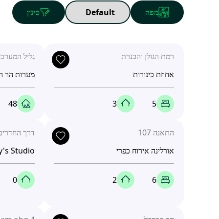
מפה
סינון
רמת הגולן והכנרת
גליל המערבי
אחוזת כינורות
מערות הר 
48
3
5
התאנה 107
דרך החדרים 7
אורלינה אירוח כפרי
's Studio
0
2
6