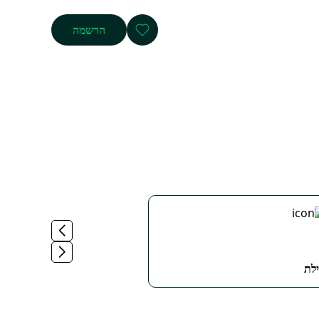
הרשמה
לת