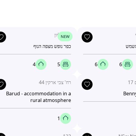
גליל עליון
NEW
השמש
כפר נופש מצפה הנוף
4
5
6
6
1
רח' צבי ארקין 44
Barud - accommodation in a
Benny
rural atmosphere
1