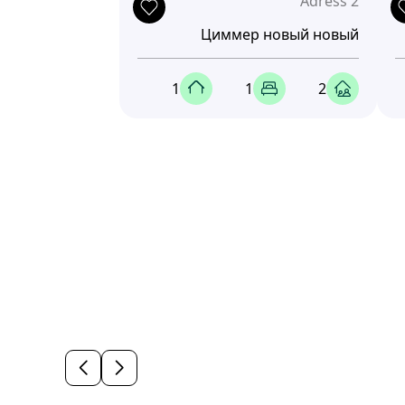
Adress 2
Циммер новый новый
1
1
2