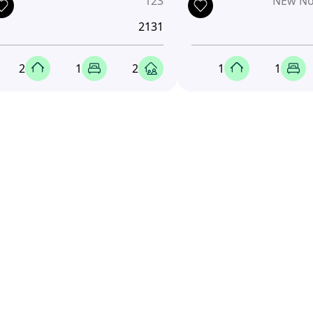
123
NEw No
2131
2
1
2
1
1