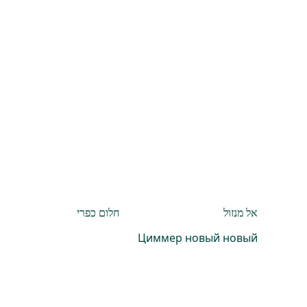
אל מנזול
חלום כפרי
Циммер новый новый