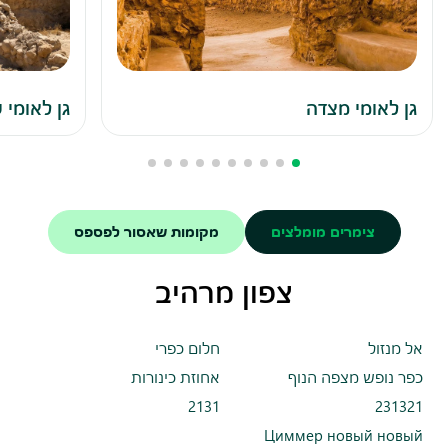
גן לאומי מצדה
גן לאומי 
צימרים מומלצים
מקומות שאסור לפספס
צפון מרהיב
אל מנזול
חלום כפרי
כפר נופש מצפה הנוף
אחוזת כינורות
2131
231321
Циммер новый новый