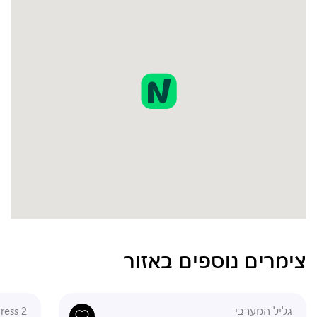
צימרים נוספים באזור
גליל המערבי
ress 2