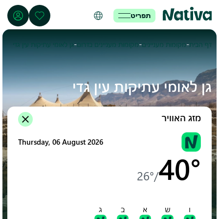
תפריט
-
-
-
דף הבית
מקומות מעניינים
מקומות מעניינים בדרום
גן לאומי עתיקות עין גדי
גן לאומי עתיקות עין גדי
מזג האוויר
Thursday, 06 August 2026
40°
26°
/
ו
ש
א
ב
ג