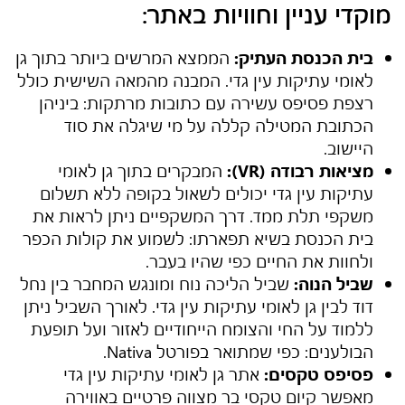
מוקדי עניין וחוויות באתר:
בית הכנסת העתיק:
הממצא המרשים ביותר בתוך
גן
לאומי עתיקות עין גדי
. המבנה מהמאה השישית כולל
רצפת פסיפס עשירה עם כתובות מרתקות: ביניהן
הכתובת המטילה קללה על מי שיגלה את סוד
היישוב.
מציאות רבודה (VR):
המבקרים בתוך
גן לאומי
עתיקות עין גדי
יכולים לשאול בקופה ללא תשלום
משקפי תלת ממד. דרך המשקפיים ניתן לראות את
בית הכנסת בשיא תפארתו: לשמוע את קולות הכפר
ולחוות את החיים כפי שהיו בעבר.
שביל הנוה:
שביל הליכה נוח ומונגש המחבר בין נחל
דוד לבין
גן לאומי עתיקות עין גדי
. לאורך השביל ניתן
ללמוד על החי והצומח הייחודיים לאזור ועל תופעת
הבולענים: כפי שמתואר בפורטל Nativa.
פסיפס טקסים:
אתר
גן לאומי עתיקות עין גדי
מאפשר קיום טקסי בר מצווה פרטיים באווירה