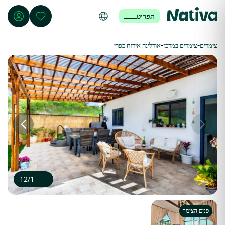
תפריט
-
-
צימרים
צימרים במרכז
אורלינה אירוח כפרי
12
/
1
פנים הצימר