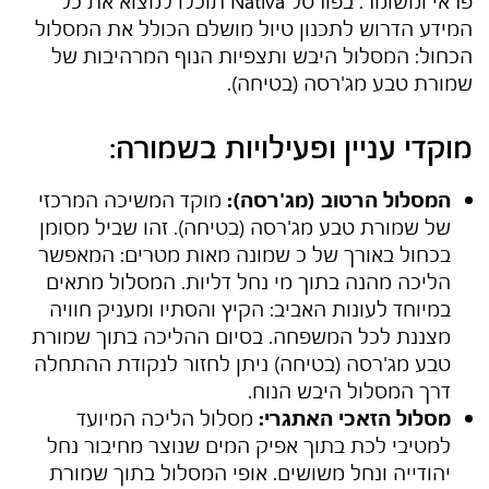
פראי ומשומר. בפורטל Nativa תוכלו למצוא את כל
המידע הדרוש לתכנון טיול מושלם הכולל את המסלול
הכחול: המסלול היבש ותצפיות הנוף המרהיבות של
שמורת טבע מג'רסה (בטיחה)
.
מוקדי עניין ופעילויות בשמורה:
המסלול הרטוב (מג'רסה):
מוקד המשיכה המרכזי
של
שמורת טבע מג'רסה (בטיחה)
. זהו שביל מסומן
בכחול באורך של כ שמונה מאות מטרים: המאפשר
הליכה מהנה בתוך מי נחל דליות. המסלול מתאים
במיוחד לעונות האביב: הקיץ והסתיו ומעניק חוויה
מצננת לכל המשפחה. בסיום ההליכה בתוך
שמורת
טבע מג'רסה (בטיחה)
ניתן לחזור לנקודת ההתחלה
דרך המסלול היבש הנוח.
מסלול הזאכי האתגרי:
מסלול הליכה המיועד
למטיבי לכת בתוך אפיק המים שנוצר מחיבור נחל
יהודייה ונחל משושים. אופי המסלול בתוך
שמורת