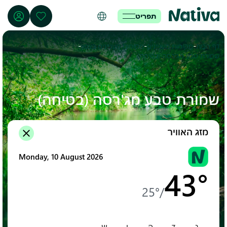
תפריט
-
-
-
דף הבית
מקומות מעניינים
מקומות מעניינים בצפון
שמורת טבע מג'רסה (בטיחה)
שמורת טבע מג'רסה (בטיחה)
מזג האוויר
Monday, 10 August 2026
43°
25°
/
ג
ד
ה
ו
ש