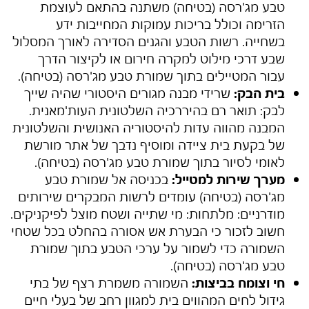
טבע מג'רסה (בטיחה)
משתנה בהתאם לעוצמת
הזרימה וכולל בריכות עמוקות המחייבות ידע
בשחייה. רשות הטבע והגנים הסדירה לאורך המסלול
שבע דרכי מילוט למקרה חירום או לקיצור הדרך
עבור המטיילים בתוך
שמורת טבע מג'רסה (בטיחה)
.
בית הבק:
שרידי מבנה מגורים היסטורי שהיה שייך
לבק: תואר רם בהיררכיה השלטונית העות'מאנית.
המבנה מהווה עדות להיסטוריה האנושית והשלטונית
של בקעת בית ציידה ומוסיף נדבך של אתר מורשת
לאומי לסיור בתוך
שמורת טבע מג'רסה (בטיחה)
.
מערך שירות למטייל:
בכניסה אל
שמורת טבע
מג'רסה (בטיחה)
עומדים לרשות המבקרים שירותים
מודרניים: מלתחות: מי שתייה ושטח מוצל לפיקניקים.
חשוב לזכור כי הבערת אש אסורה בהחלט בכל שטחי
השמורה כדי לשמור על ערכי הטבע בתוך
שמורת
טבע מג'רסה (בטיחה)
.
חי וצומח בביצות:
השמורה משמרת רצף של בתי
גידול לחים המהווים בית למגוון רחב של בעלי חיים