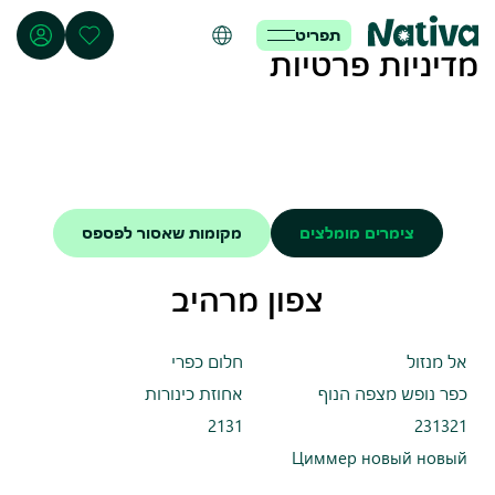
תפריט
מדיניות פרטיות
צימרים מומלצים
מקומות שאסור לפספס
צפון מרהיב
אל מנזול
חלום כפרי
כפר נופש מצפה הנוף
אחוזת כינורות
2131
231321
Циммер новый новый