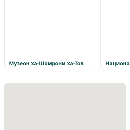
Музеон ха-Шомрони ха-Тов
Национа