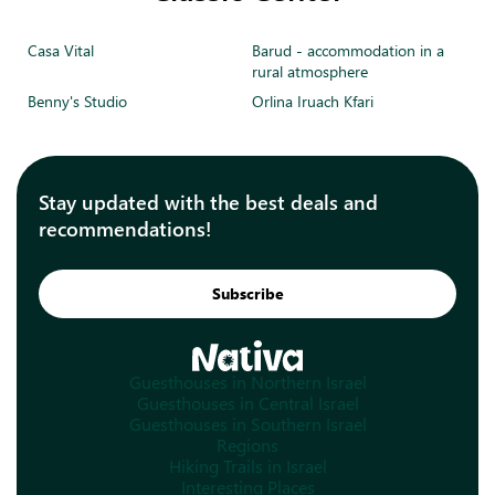
Casa Vital
Barud - accommodation in a
rural atmosphere
Benny's Studio
Orlina Iruach Kfari
Stay updated with the best deals and
recommendations!
Subscribe
Guesthouses in Northern Israel
Guesthouses in Central Israel
Guesthouses in Southern Israel
Regions
Hiking Trails in Israel
Interesting Places