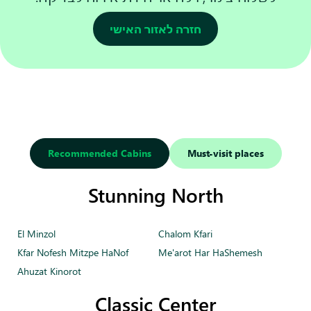
חזרה לאזור האישי
Recommended Cabins
Must-visit places
Stunning North
El Minzol
Chalom Kfari
Kfar Nofesh Mitzpe HaNof
Me'arot Har HaShemesh
Ahuzat Kinorot
Classic Center