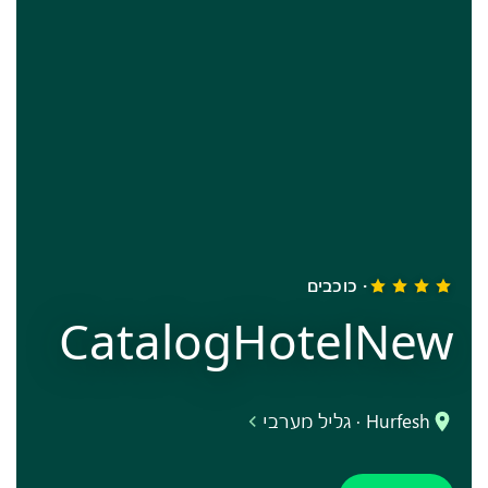
· כוכבים
CatalogHotelNew
Hurfesh · גליל מערבי