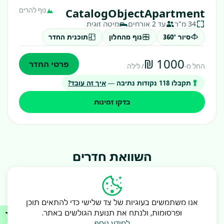
CatalogObjectApartment
נוף להרים
34 מ"ר
עד 2 אורחים
מיטה זוגית
סיור 360°
נוף מהחלון
תוכנית החדר
₪ 1000
פרטי החדר
החל מ-
/ לילה
תקבלו
118
נקודות נתיבה —
איך זה עובד?
בדקו זמינות
השוואת חדרים
סטנדרט
דלוקס
סוויט
אנו משתמשים בעוגיות של צד שלישי כדי להתאים תוכן
גודל
28 מ״ר
34 מ״ר
48 מ״ר
ופרסומות, ולנתח את תנועת הגולשים באתר.
למידע נוסף